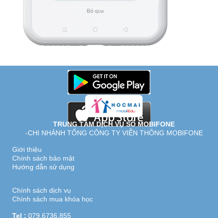
TRUNG TÂM DỊCH VỤ SỐ MOBIFONE
-CHI NHÁNH TỔNG CÔNG TY VIỄN THÔNG MOBIFONE
Giới thiệu
Chính sách bảo mật
Hướng dẫn sử dụng
Chính sách dịch vụ
Chính sách mua khóa học
Tel :
079.6736.855