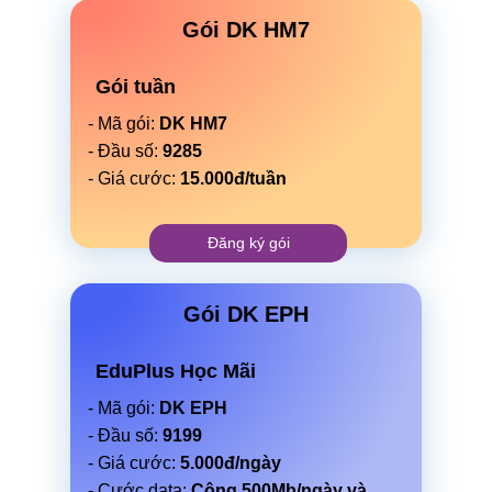
Gói DK HM7
Gói tuần
- Mã gói:
DK HM7
- Đầu số:
9285
- Giá cước:
15.000đ/tuần
Đăng ký gói
Gói DK EPH
EduPlus Học Mãi
- Mã gói:
DK EPH
- Đầu số:
9199
- Giá cước:
5.000đ/ngày
- Cước data:
Cộng 500Mb/ngày và