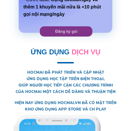
thêm 1 khuyến mãi nữa là +10 phút
gọi nội mạng/ngày
Đăng ký gói
ỨNG DỤNG
DỊCH VỤ
HOCMAI ĐÃ PHÁT TRIỂN VÀ CẬP NHẬT
ỨNG DỤNG HỌC TẬP TRÊN ĐIỆN THOẠI,
GIÚP NGƯỜI HỌC TIẾP CẬN CÁC CHƯƠNG TRÌNH
CỦA HOCMAI MỘT CÁCH DỄ DÀNG VÀ THUẬN TIỆN
HIỆN NAY ỨNG DỤNG HOCMAI.VN ĐÃ CÓ MẶT TRÊN
KHO ỨNG DỤNG APP STORE VÀ CH PLAY